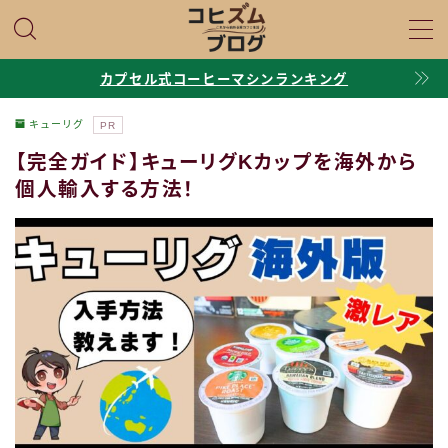
MENU
カプセル式コーヒーマシンランキング
キューリグ
PR
口コミ・評判
【完全ガイド】キューリグKカップを海外から
個人輸入する方法！
マシン比較
Q＆A・基礎知識
プロフィール
お問い合わせ