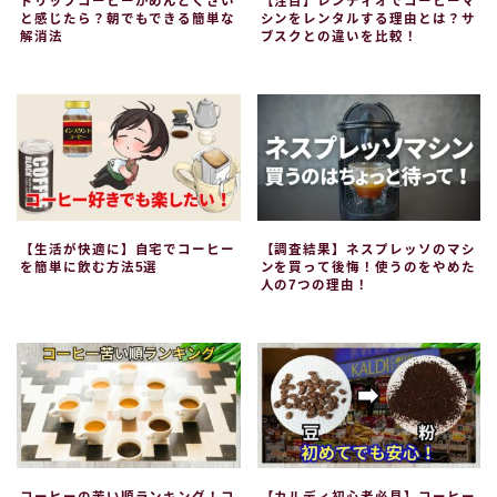
ドリップコーヒーがめんどくさい
【注目】レンティオでコーヒーマ
と感じたら？朝でもできる簡単な
シンをレンタルする理由とは？サ
解消法
ブスクとの違いを比較！
【生活が快適に】自宅でコーヒー
【調査結果】ネスプレッソのマシ
を簡単に飲む方法5選
ンを買って後悔！使うのをやめた
人の7つの理由！
コーヒーの苦い順ランキング！コ
【カルディ初心者必見】コーヒー