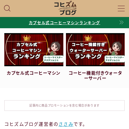
MENU
カプセル式コーヒーマシンランキング
口コミ・評判
マシン比較
Q＆A・基礎知識
カプセル式コーヒーマシン
コーヒー機能付きウォータ
ーサーバー
プロフィール
お問い合わせ
記事内に商品プロモーションを含む場合があります
コヒズムブログ運営者の
ささみ
です。